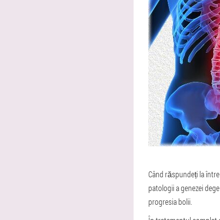
Când răspundeți la într
patologii a genezei dege
progresia bolii.