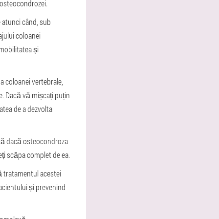
i osteocondrozei.
 atunci când, sub
ajului coloanei
mobilitatea și
a coloanei vertebrale,
re. Dacă vă mișcați puțin
tatea de a dezvolta
u că dacă osteocondroza
teți scăpa complet de ea.
ă tratamentul acestei
acientului și prevenind