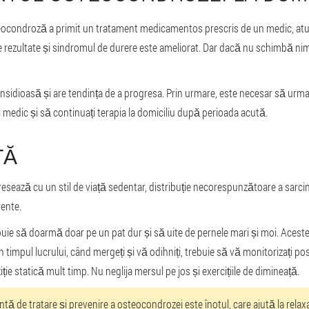
ocondroză a primit un tratament medicamentos prescris de un medic, atun
 rezultate și sindromul de durere este ameliorat. Dar dacă nu schimbă nimic 
nsidioasă și are tendința de a progresa. Prin urmare, este necesar să urma
medic și să continuați terapia la domiciliu după perioada acută.
ȚĂ
sează cu un stil de viață sedentar, distribuție necorespunzătoare a sarcini
ente.
buie să doarmă doar pe un pat dur și să uite de pernele mari și moi. Aceste
În timpul lucrului, când mergeți și vă odihniți, trebuie să vă monitorizați 
ție statică mult timp. Nu neglija mersul pe jos și exercițiile de dimineață.
ntă de tratare și prevenire a osteocondrozei este înotul, care ajută la rela