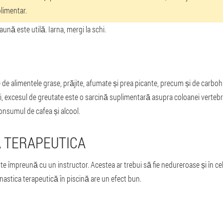
plimentar.
saună este utilă. Iarna, mergi la schi.
 de alimentele grase, prăjite, afumate și prea picante, precum și de carbohid
i, excesul de greutate este o sarcină suplimentară asupra coloanei verteb
onsumul de cafea și alcool.
 TERAPEUTICA
pute împreună cu un instructor. Acestea ar trebui să fie nedureroase și în ce
mnastica terapeutică în piscină are un efect bun.