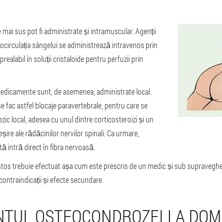
ai sus pot fi administrate și intramuscular. Agenții
circulația sângelui se administrează intravenos prin
prealabil în soluții cristaloide pentru perfuzii prin
medicamente sunt, de asemenea, administrate local.
fac astfel blocaje paravertebrale, pentru care se
ic local, adesea cu unul dintre corticosteroizi și un
 ieșire ale rădăcinilor nervilor spinali. Ca urmare,
ă intră direct în fibra nervoasă.
os trebuie efectuat așa cum este prescris de un medic și sub supraveghe
ontraindicații și efecte secundare.
TUL OSTEOCONDROZEI LA DOMI