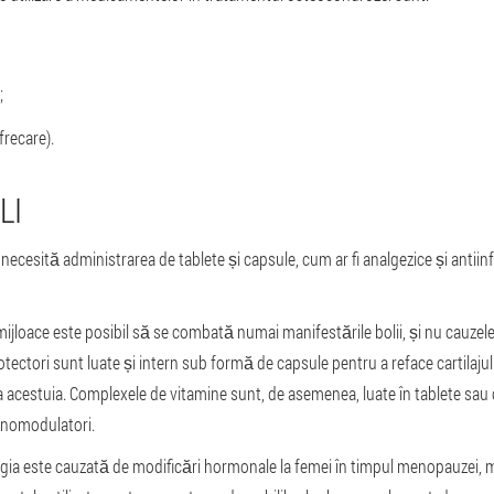
;
frecare).
LI
ecesită administrarea de tablete și capsule, cum ar fi analgezice și antii
mijloace este posibil să se combată numai manifestările bolii, și nu cauzele
ctori sunt luate și intern sub formă de capsule pentru a reface cartilajul 
a acestuia. Complexele de vitamine sunt, de asemenea, luate în tablete sau
unomodulatori.
ologia este cauzată de modificări hormonale la femei în timpul menopauzei,