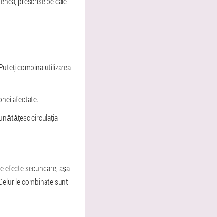
enea, prescrise pe cale
Puteți combina utilizarea
onei afectate.
bunătățesc circulația
de efecte secundare, așa
Gelurile combinate sunt