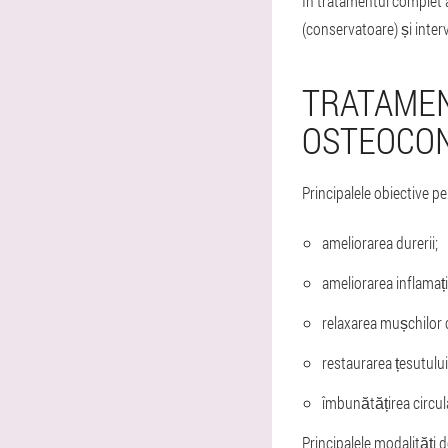
În tratamentul complet 
(conservatoare) și interv
TRATAMEN
OSTEOCO
Principalele obiective 
ameliorarea durerii;
ameliorarea inflamați
relaxarea mușchilor
restaurarea țesutului 
îmbunătățirea circula
Principalele modalități 