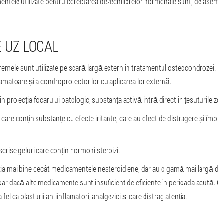
entele utilizate pentru corectarea dezechilibrelor hormonale sunt, de asem
 UZ LOCAL
cremele sunt utilizate pe scară largă extern în tratamentul osteocondrozei. 
matoare și a condroprotectorilor cu aplicarea lor externă.
în proiecția focarului patologic, substanța activă intră direct în țesuturile z
care conțin substanțe cu efecte iritante, care au efect de distragere și îm
scrise geluri care conțin hormoni steroizi.
ția mai bine decât medicamentele nesteroidiene, dar au o gamă mai largă 
r dacă alte medicamente sunt insuficient de eficiente în perioada acută. 
fel ca plasturii antiinflamatori, analgezici și care distrag atenția.