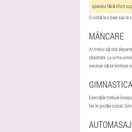
spatelui fără efort su
O vizită la o baie sau la 
MÂNCARE
Ar trebui să stai departe
obezitate. La urma urme
necesar să se limiteze c
GIMNASTICA
Exercițiile trebuie înce
fac în poziție culcat. Gi
AUTOMASAJ