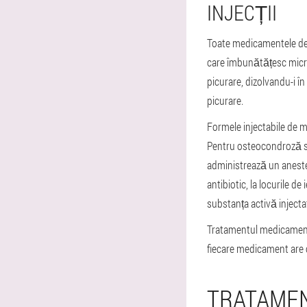
INJECȚII
Toate medicamentele de m
care îmbunătățesc micro
picurare, dizolvandu-i în 
picurare.
Formele injectabile de 
Pentru osteocondroză se 
administrează un anestez
antibiotic, la locurile de
substanța activă injectat
Tratamentul medicament
fiecare medicament are c
TRATAMEN