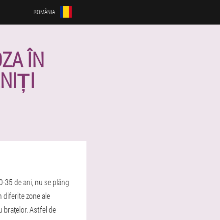
ROMÂNIA
ZA ÎN
NIȚI
-35 de ani, nu se plâng
 diferite zone ale
 brațelor. Astfel de