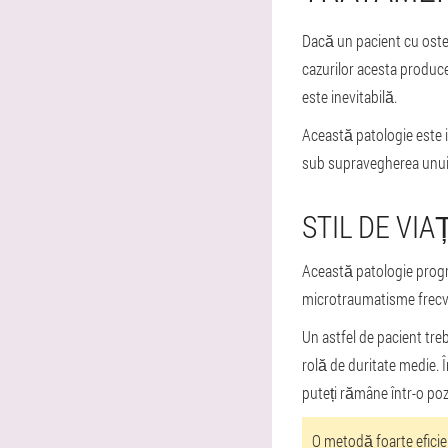
Dacă un pacient cu oste
cazurilor acesta produce
este inevitabilă.
Această patologie este i
sub supravegherea unui 
STIL DE VIA
Această patologie progre
microtraumatisme frecv
Un astfel de pacient tre
rolă de duritate medie. 
puteți rămâne într-o pozi
O metodă foarte eficie