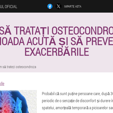
-UL OFICIAL
IMPARTE ASTA
SĂ TRATAȚI OSTEOCONDRO
IOADA ACUTĂ ȘI SĂ PREVE
EXACERBĂRILE
m să tratezi osteocondroza
lle
Probabil că sunt puține persoane care, după 30
periodic de o senzație de disconfort și durere în
spatelui, amorțeală temporară a picioarelor sau