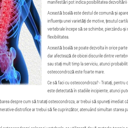
manifestări pot indica posibilitatea dezvoltări
Această boală este destul de comună și apare
influența unei varietăți de motive, țesutul cartil
vertebrale începe să se schimbe, pierzându-și 
flexibilitatea.
Această boală se poate dezvolta în orice parte 
dar afectează de obicei discurile dintre verteb
sau stați mult timp la serviciu, atunci probabili
osteocondroză este foarte mare.
Ce să faci cu osteocondroza? - Tratați, pentr
este detectată în stadiile incipiente, atunci pu
ebarea despre cum să tratați osteocondroza, ar trebui să spuneți imediat c
nerative-distrofice ar trebui să fie cuprinzător, atenuând simultan starea p