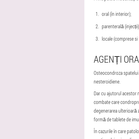
oral (în interior);
parenterală (injecții)
locale (comprese si 
AGENȚI ORA
Osteocondroza spatelui n
nesteroidiene.
Dar cu ajutorul acestor 
combate care condroprote
degenerarea ulterioară 
formă de tablete de im
În cazurile în care pat