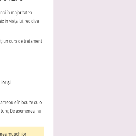
ci în majoritatea
în viața lui, recidiva
ți un curs de tratament
lor și
a trebuie înlocuite cu o
postura; De asemenea, nu
xarea mușchilor