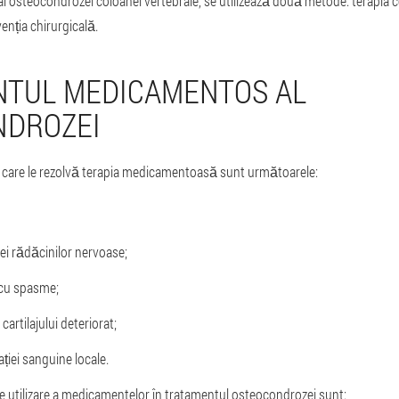
al osteocondrozei coloanei vertebrale, se utilizează două metode: terapia
enția chirurgicală.
TUL MEDICAMENTOS AL
NDROZEI
pe care le rezolvă terapia medicamentoasă sunt următoarele:
ei rădăcinilor nervoase;
 cu spasme;
cartilajului deteriorat;
ției sanguine locale.
de utilizare a medicamentelor în tratamentul osteocondrozei sunt: