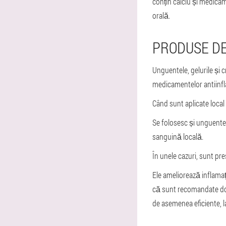
conțin calciu și medicam
orală.
PRODUSE DE
Unguentele, gelurile și 
medicamentelor antiinfla
Când sunt aplicate local 
Se folosesc și unguente 
sanguină locală.
În unele cazuri, sunt pre
Ele ameliorează inflama
că sunt recomandate doa
de asemenea eficiente, la 