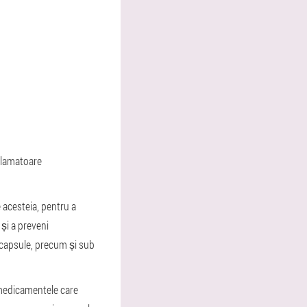
nflamatoare
 acesteia, pentru a
și a preveni
 capsule, precum și sub
 medicamentele care