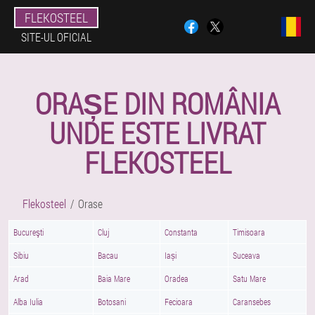
FLEKOSTEEL
SITE-UL OFICIAL
ORAȘE DIN ROMÂNIA
UNDE ESTE LIVRAT
FLEKOSTEEL
Flekosteel
Orase
Bucureşti
Cluj
Constanta
Timisoara
Sibiu
Bacau
Iași
Suceava
Arad
Baia Mare
Oradea
Satu Mare
Alba Iulia
Botosani
Fecioara
Caransebes