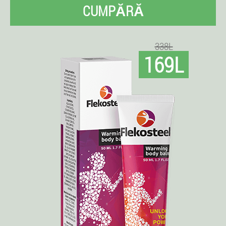
CUMPĂRĂ
338L
169L