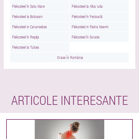
Flekosteel în Satu Mare
Flekosteel la Alba Iulia
Flekosteel la Botosani
Flekosteel în Fecioară
Flekosteel in Caransebes
Flekosteel in Piatra Neamt
Flekosteel în Reșița
Flekosteel în Sovata
Flekosteel la Tulcea
Orase În România
ARTICOLE INTERESANTE