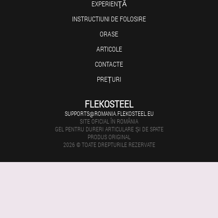
EXPERIENŢĂ
INSTRUCTIUNI DE FOLOSIRE
ORASE
ARTICOLE
CONTACTE
PREȚURI
FLEKOSTEEL
SUPPORTS@ROMANIA.FLEKOSTEEL.EU
SITE OFICIAL ÎN ROMÂNIA
GEL PENTRU DURERI ARTICULARE ȘI DE SPATE
PRODUS ORIGINAL
2026 © TOATE DREPTURILE REZERVATE