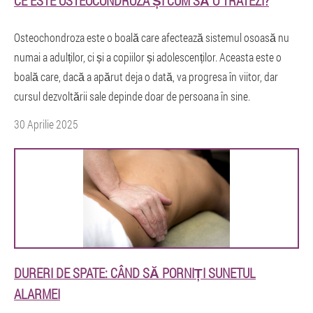
CE ESTE OSTEOCONDROZA ȘI CUM SĂ O TRATEZI?
Osteochondroza este o boală care afectează sistemul osoasă nu
numai a adulților, ci și a copiilor și adolescenților. Aceasta este o
boală care, dacă a apărut deja o dată, va progresa în viitor, dar
cursul dezvoltării sale depinde doar de persoana în sine.
30 Aprilie 2025
DURERI DE SPATE: CÂND SĂ PORNIȚI SUNETUL
ALARMEI