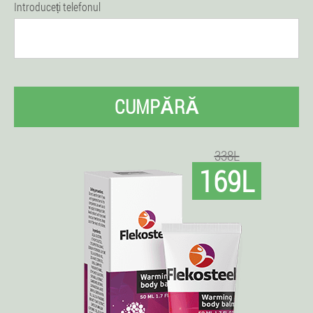
Introduceți telefonul
CUMPĂRĂ
338L
169L