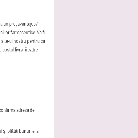
 la un preț avantajos?
iilor farmaceutice. Va fi
e site-ul nostru pentru ca
costul livrării către
a confirma adresa de
și plătiți bunurile la