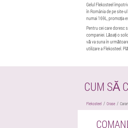
Gelul Flekosteel împotriv
în România de pe site-ul
numai 169L, promoția es
Pentru cei care doresc s
companiei. Lăsați o soli
vă va suna în următoare
utilizare a Flekosteel. P
CUM SĂ 
Flekosteel
Orase
Cara
COMAND