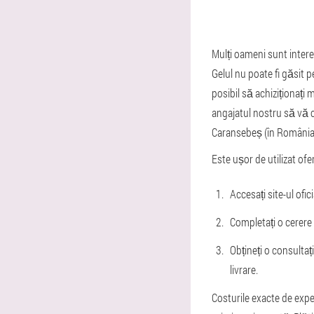
Mulți oameni sunt interes
Gelul nu poate fi găsit p
posibil să achiziționați 
angajatul nostru să vă c
Caransebeș (în România),
Este ușor de utilizat of
Accesați site-ul ofic
Completați o cerere 
Obțineți o consultați
livrare.
Costurile exacte de exped