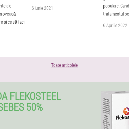
ite ale
populare. Când
6 iunie 2021
 provoacă
tratamentul po
re și ce să faci
6 Aprilie 2022
Toate articolele
A FLEKOSTEEL
SEBES 50%