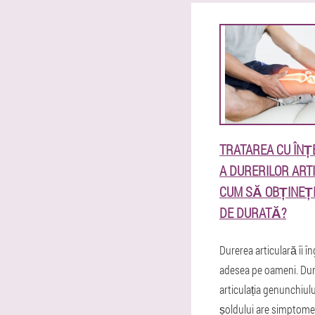
TRATAREA CU ÎNȚ
A DURERILOR ART
CUM SĂ OBȚINEȚI
DE DURATĂ?
Durerea articulară îi î
adesea pe oameni. Dur
articulația genunchiului
șoldului are simptome 