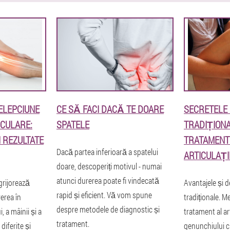
ELEPCIUNE
CE SĂ FACI DACĂ TE DOARE
SECRETELE 
ICULARE:
SPATELE
TRADIȚION
 REZULTATE
TRATAMENT
Dacă partea inferioară a spatelui
ARTICULAȚI
doare, descoperiți motivul - numai
atunci durerea poate fi vindecată
ngrijorează
Avantajele și 
rapid și eficient. Vă vom spune
erea în
tradiționale. M
despre metodele de diagnostic și
, a mâinii și a
tratament al art
tratament.
diferite și
genunchiului c