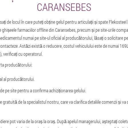
CARANSEBES
ați de locul în care puteți obține gelul pentru articulații și spate Flekosteel
e ghișeele farmaciilor offline din Caransebes, precum și pe site-urile compan
medicamentul numai pe site-ul oficial al producătorului, lăsați o solicitare p
ontacteze. Astăzi există o reducere, costul vehiculului este de numai 169L, 
 verificați cu operatorul.
erta producătorului:
ial al producătorului.
de pe site pentru a confirma achiziționarea gelului.
e gratuită de la specialistul nostru, care va clarifica detaliile comenzii și v
iere pot varia de la oraș la oraș. După apelul managerului, așteptați coletul 