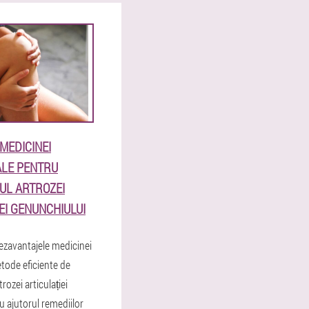
MEDICINEI
ALE PENTRU
UL ARTROZEI
EI GENUNCHIULUI
dezavantajele medicinei
etode eficiente de
rozei articulației
u ajutorul remediilor