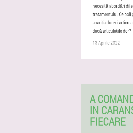
necesită abordări difer
tratamentului. Ce boli
apariția durerii articula
dacă articulațiile dor?
13 Aprilie 2022
A COMAND
IN CARAN
FIECARE