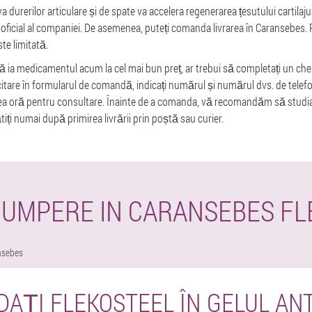
a durerilor articulare și de spate va accelera regenerarea țesutului cartilaj
 oficial al companiei. De asemenea, puteți comanda livrarea în Caransebes. 
te limitată.
ă ia medicamentul acum la cel mai bun preț, ar trebui să completați un ches
citare în formularul de comandă, indicați numărul și numărul dvs. de telef
a oră pentru consultare. Înainte de a comanda, vă recomandăm să studiați
lătiți numai după primirea livrării prin poștă sau curier.
CUMPERE IN CARANSEBES FL
nsebes
AȚI FLEKOSTEEL ÎN GELUL ANT