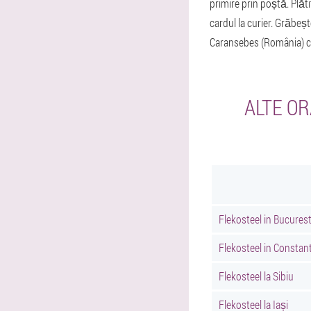
primire prin poștă. Plăt
cardul la curier. Grăbeș
Caransebes (România) c
ALTE O
Flekosteel in Bucurest
Flekosteel in Constan
Flekosteel la Sibiu
Flekosteel la Iași