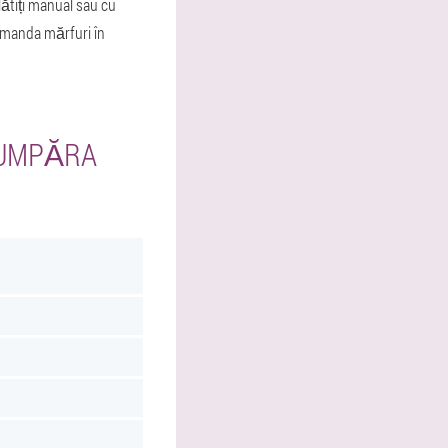
lătiți manual sau cu
comanda mărfuri în
CUMPĂRA