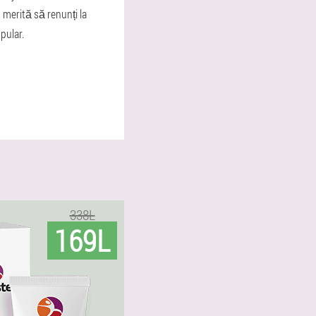
 merită să renunți la
pular.
338L
169L