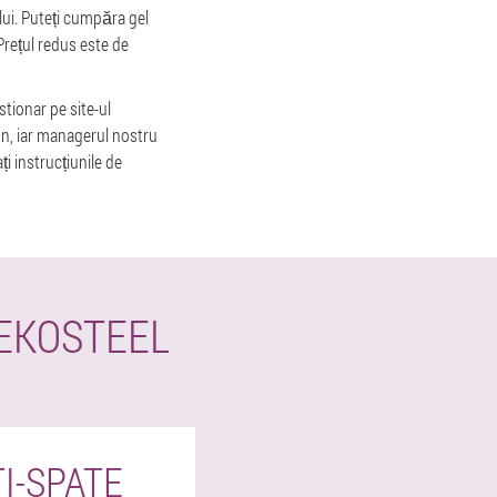
ului. Puteți cumpăra gel
Prețul redus este de
tionar pe site-ul
on, iar managerul nostru
 instrucțiunile de
EKOSTEEL
I-SPATE